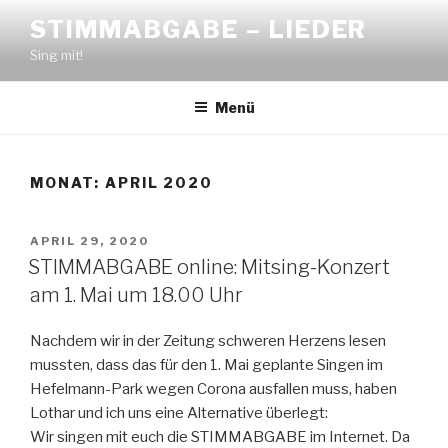
Zum
STIMMABGABE – LIEDER
Inhalt
Sing mit!
springen
Menü
MONAT:
APRIL 2020
VERÖFFENTLICHT
APRIL 29, 2020
AM
STIMMABGABE online: Mitsing-Konzert
am 1. Mai um 18.00 Uhr
Nachdem wir in der Zeitung schweren Herzens lesen
mussten, dass das für den 1. Mai geplante Singen im
Hefelmann-Park wegen Corona ausfallen muss, haben
Lothar und ich uns eine Alternative überlegt:
Wir singen mit euch die STIMMABGABE im Internet. Da