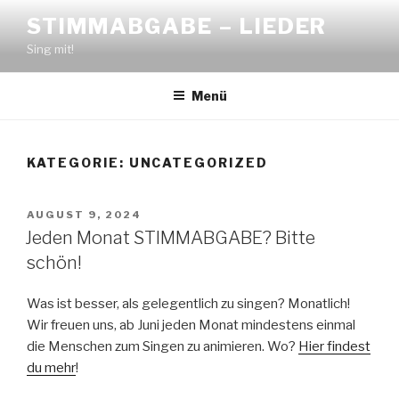
Zum
STIMMABGABE – LIEDER
Inhalt
Sing mit!
springen
Menü
KATEGORIE:
UNCATEGORIZED
VERÖFFENTLICHT
AUGUST 9, 2024
AM
Jeden Monat STIMMABGABE? Bitte
schön!
Was ist besser, als gelegentlich zu singen? Monatlich!
Wir freuen uns, ab Juni jeden Monat mindestens einmal
die Menschen zum Singen zu animieren. Wo?
Hier findest
du mehr
!