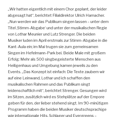
„Wir hatten eigentlich mit einem Chor geplant, der leider
abgesagt hat“, berichtet Filialdirektor Ulrich Hamacher.
„Nun werden wir das Publikum singen lassen – unter dem
Titel ‚Stimm-Abgabe‘ und unter der musikalischen Regie
von Lothar Meunier und Lutz Strenger. Die beiden
Musiker luden im April erstmals zur Stimm-Abgabe in die
Kant-Aula ein; im Mai trugen sie zum gemeinsamen
Singen im Hefelmann-Park bei. Beide Male mit großem
Erfolg: Mehr als 500 singbegeisterte Menschen aus
Heiligenhaus und Umgebung kamen jeweils zu den
Events. „Das Konzept ist einfach: Die Texte zaubern wir
auf eine Leinwand, Lothar und ich schaffen den
musikalischen Rahmen und das Publikum singt
leidenschaftlich mit“, berichtet Strenger. Gesungen wird
im Sitzen, zusätzlich wird es Stehplätze auf der Empore
geben für den, der lieber stehend singt. Im 90-minütigen
Programm haben die beiden Musiker deutschsprachige
wie internationale Hits, Schlager und Evergreens –