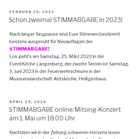
VERÖFFENTLICHT
FEBRUAR 20, 2023
AM
Schon zweimal STIMMABGABE in 2023!
Nach langer Singpause sind Eure Stimmen bestimmt
bestens ausgeruht für Neuauflagen der
STIMMABGABE!
Los geht’s am Samstag, 25. März 2023 in der
EventKirche Langenberg, der zweite Termin ist Samstag,
3. Juni 2023 in der Feuerwehrscheune in der
Museumslandschaft Abtsküche, Heiligenhaus.
VERÖFFENTLICHT
APRIL 29, 2020
AM
STIMMABGABE online: Mitsing-Konzert
am 1. Mai um 18.00 Uhr
Nachdem wir in der Zeitung schweren Herzens lesen