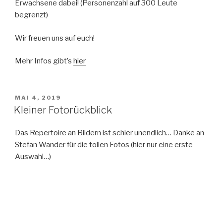
Erwachsene dabei! (Personenzahl auf 300 Leute
begrenzt)
Wir freuen uns auf euch!
Mehr Infos gibt’s
hier
VERÖFFENTLICHT
MAI 4, 2019
AM
Kleiner Fotorückblick
Das Repertoire an Bildern ist schier unendlich… Danke an
Stefan Wander für die tollen Fotos (hier nur eine erste
Auswahl…)