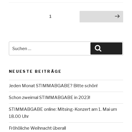
Seitennummerierung
Seite
1
Nächste Seite
der
Beiträge
Suche
Suchen
nach:
NEUESTE BEITRÄGE
Jeden Monat STIMMABGABE? Bitte schön!
Schon zweimal STIMMABGABE in 2023!
STIMMABGABE online: Mitsing-Konzert am 1. Mai um
18.00 Uhr
Fröhöliche Weihnacht überall