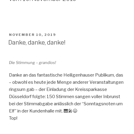
VERÖFFENTLICHT
NOVEMBER 10, 2019
AM
Danke, danke, danke!
Die Stimmung – grandios!
Danke an das fantastische Heiligenhauser Publikum, das
– obwohl es heute jede Menge anderer Veranstaltungen
ringsum gab – der Einladung der Kreissparkasse
Dü
sseldorf folgte: 150 Stimmen sangen voller Inbrunst
bei der Stimmabgabe anlässlich der “Sonntagsnoten um
Elf” in der Kundenhalle mit.
🎹
🎤
😄
Top!