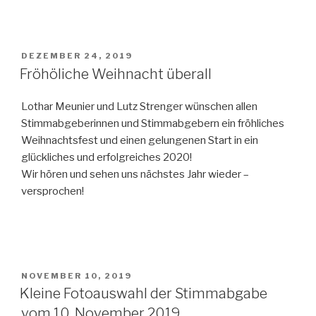
VERÖFFENTLICHT
DEZEMBER 24, 2019
AM
Fröhöliche Weihnacht überall
Lothar Meunier und Lutz Strenger wünschen allen
Stimmabgeberinnen und Stimmabgebern ein fröhliches
Weihnachtsfest und einen gelungenen Start in ein
glückliches und erfolgreiches 2020!
Wir hören und sehen uns nächstes Jahr wieder –
versprochen!
VERÖFFENTLICHT
NOVEMBER 10, 2019
AM
Kleine Fotoauswahl der Stimmabgabe
vom 10. November 2019